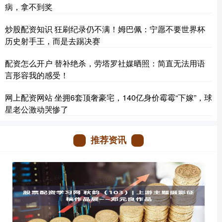
病，拿不到奖
炒股配资知识 狂刷纪录仍不满！姆巴佩：宁愿不要世界杯
历史射手王，而是去踢决赛
配资怎么开户 替补绝杀，劳塔罗社媒晒照：简直无法用语
言形容我的感受！
网上配资网站 坐拥6套顶奢豪宅，140亿身价霉霉“下嫁”，球
星老公激动哭惨了
推荐资讯