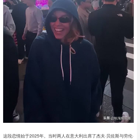
这段恋情始于2025年。当时两人在意大利出席了杰夫·贝佐斯与劳伦·