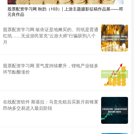
股票配资学习网 秋韵（103）| 上游主题摄影征稿作品展——邓
元良作品
股票配资学习网 皈依证是地摊买的、符纸是普通
红纸……无业游民冒充“云游大师”行骗获刑八个
月
股票配资学习网 景气度持续攀升，锂电产业链多
环节酝酿涨价
在线配资软件 斯基拉：马竞先租后买新月前锋莱
昂纳多交易进入最后阶段