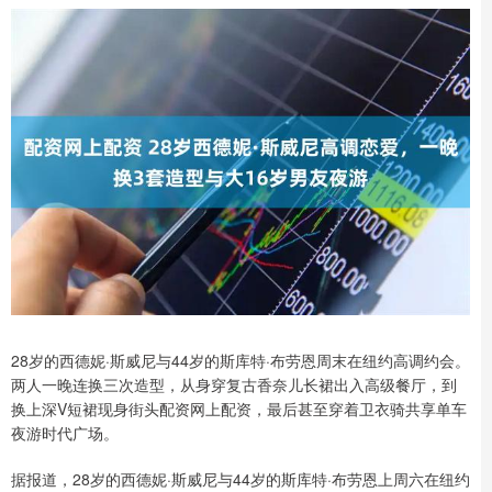
28岁的西德妮·斯威尼与44岁的斯库特·布劳恩周末在纽约高调约会。
两人一晚连换三次造型，从身穿复古香奈儿长裙出入高级餐厅，到
换上深V短裙现身街头配资网上配资，最后甚至穿着卫衣骑共享单车
夜游时代广场。
据报道，28岁的西德妮·斯威尼与44岁的斯库特·布劳恩上周六在纽约