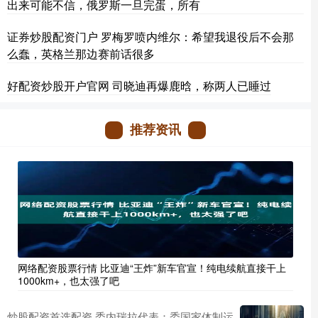
出来可能不信，俄罗斯一旦完蛋，所有
证券炒股配资门户 罗梅罗喷内维尔：希望我退役后不会那
么蠢，英格兰那边赛前话很多
好配资炒股开户官网 司晓迪再爆鹿晗，称两人已睡过
推荐资讯
网络配资股票行情 比亚迪“王炸”新车官宣！纯电续航直接干上
1000km+，也太强了吧
炒股配资首选配资 委内瑞拉代表：委国家体制运