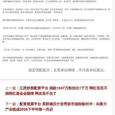
点展开畅所欲言地讨论，无论是专家、新来的大学生、工人师傅都可以上台，各抒己见，使探索中的技术方案更加科学。
“许多好的想法，就是在你一言我一语的讨论中产生出来的。也正是这种自由、平等、心情舒畅的讨论，使人的聪明才智被激发出来，调
动了职工的首创精神，形成了团结协作、集智攻关的良好氛围。”王菁珩坦言。
那时候面对简陋的科研条件，大家齐心协力克服困难，为计算一条弹道，一干就是几个月，所用的纸堆得比桌子还高。
1964年10月16日，中国第一颗原子弹在新疆罗布泊爆炸成功。1967年6月17日，中国第一颗氢弹爆炸成功。
“在多年的藏品与史料征集工作中，我们收获了大量承载峥嵘岁月的实物、影像资料，每一件藏品都是一段鲜活的历史。”王秀娟说，其中
多份手稿上密密麻麻的涂改、标注，记录着“两弹一星”研发中一次次失败、一次次重来的攻坚历程，藏着先辈们严谨求实、无私奉献的品
格。
一代人有一代人的使命、有一代人的担当。对青年来说，“两弹一星”精神是成长的雨露、阳光，具有永恒的时代价值。
“奋斗的青春是最亮的底色，追梦的时代需要创新精神。”王菁珩寄语青年一代股票配资查询，要赓续红色血脉，积极投身社会实践活动，
经风雨、见世面、壮筋骨、长才干，让自己的才智、自己的价值得到淋漓尽致地发挥。(完)
鼎宏优配提示：文章来自网络，不代表本站观点。
上一篇：
江西炒股配资平台 捐款1047万粉丝出1千万 网红坦言不
捐韩红基金会隐情 网友坐不住了
下一篇：
配资股票平台 美联储沃什首秀前市场卸除对冲：AI算力
产业链成2026下半年唯一共识