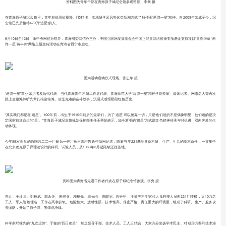
资料图为青年干部在青海原子城纪念馆参观留影。李隽 摄
在青海原子城纪念馆里，青年群体用短视频、H5打卡、实地研学采风等这类新潮方式了解传承“两弹一星”精神。自2009年落成至今，纪
念馆已先后接待470万“追星”的人。
6月10日至12日，由中央网信办指导，青海省委网信办主办，中国互联网发展基金会中国正能量网络传播专项基金支持项目“青春华章·‘两
弹一星’铸丰碑”网络主题宣传活动在青海省西宁市启动。
图为活动启动仪式现场。张忠苹 摄
“两弹一星”事业亲历者及后代代表、当代青海青年科研工作者代表、青海师范大学“两弹一星”精神学院专家、媒体记者、网络名人等再次
踏上金银滩聆听先辈扎根金银滩、攻坚克难的奋斗故事，沉浸式感悟那段红色历史。
“其实我们都是在‘追星’。100年前，出生于1910年前后的先辈们，为了‘追星’可以抛弃一切，只是他们追的不是偶像明星，他们追的是决
定国家前途命运的‘星’。”青海原子城纪念馆规划保护部主任王秀娟表示，如今新潮的“追星”方式是红色精神传承与时俱进、双向奔赴的生
动体现。
今年88岁高龄的原国营二二一厂最后一任厂长王菁珩告诉中新网记者，随着当年221基地具备科研、生产、生活的基本条件，一直集中
在北京攻克原子弹理论设计的科研、试验人员，从1963年3月起陆续迁往基地。
资料图为青海省先进工作者代表在原子城纪念馆参观。李隽 摄
自此，王淦昌、彭桓武、郭永怀、朱光亚、邓稼先、周光召、陈能宽、程开甲、于敏等科学家和大批科技人员向221厂转移，近10万名
工人、军人隐姓埋名，工作在高寒缺氧、危险性大、放射性强、技术性高、保密严格、责任重大的环境里，组成了科研、生产、服务攻
关团队，开始了原子弹、氢弹总决战。
科学家邓稼先的“九次运算”、于敏的“百日攻关”，加之领导干部、技术人员、工人三结合，大家充分发扬学术民主，对成形方案和技术难