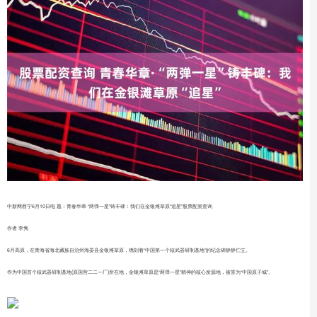
中新网西宁6月10日电 题：青春华章·“两弹一星”铸丰碑：我们在金银滩草原“追星”股票配资查询
作者 李隽
6月高原，在青海省海北藏族自治州海晏县金银滩草原，镌刻着“中国第一个核武器研制基地”的纪念碑静静伫立。
作为中国首个核武器研制基地(原国营二二一厂)所在地，金银滩草原是“两弹一星”精神的核心发源地，被誉为“中国原子城”。